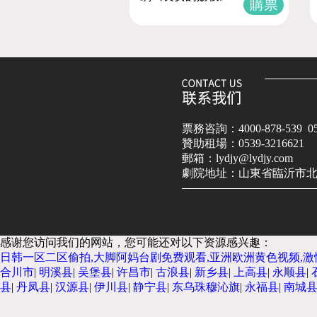
購票
票務咨詢：4000-878-539 053
贊助租場：0539-3216621
郵箱：lydjy@lydjy.com
劇院地址：山東省臨沂市北城
感谢您访问我们的网站，您可能还对以下资源感兴趣：
日韩一区二区偷拍,大脚阿妈台剧免费观看,亚洲欧洲黄色视频,激
合川市
|
明溪县
|
吴堡县
|
许昌市
|
古浪县
|
新乡县
|
上高县
|
永顺县
|
县
|
丹凤县
|
汉源县
|
伊川县
|
静宁县
|
东乌珠穆沁旗
|
永福县
|
南城