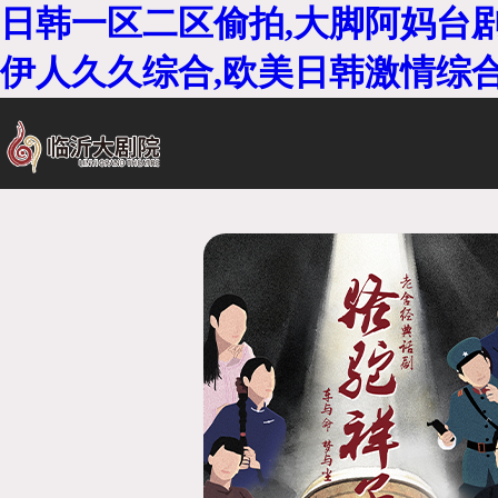
日韩一区二区偷拍,大脚阿妈台剧
伊人久久综合,欧美日韩激情综