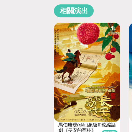
相關演出
馬伯庸現(xiàn)象級IP改編話
劇《長安的荔枝》