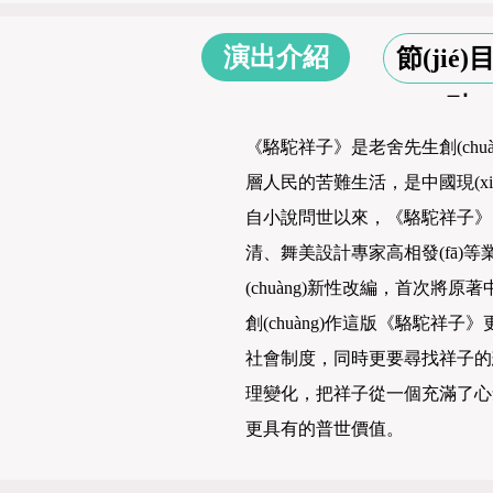
演出介紹
節(jié)
點
《駱駝祥子》是老舍先生創(chuà
層人民的苦難生活，是中國現(xiàn)
自小說問世以來，《駱駝祥子
清、舞美設計專家高相發(fā
(chuàng)新性改編，首次將原
創(chuàng)作這版《駱駝祥
社會制度，同時更要尋找祥子
理變化，把祥子從一個充滿了心
更具有的普世價值。